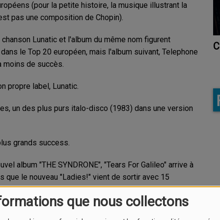
opéens (pour la petite histoire, la musique illustrant la
est pas une composition de Chopin).
a chanson Lunatic et l'album du même nom figurent
L
Country Celtic
dans le Top 20 européen, mais l'album suivant, Telephone
F
a moins de succès.
on propre label, Lunatic.
es, un des plus purs italo-disco (1983) dans une version
plus grands success.
ouvel album "THE SYNDRONE", "Tears For Galileo" arrive à
s que le nouveau "Ladies!" vient de sortir avec 15
ent sur myspace.
formations que nous collectons
 internet et l'album "The Syndrone" est disponible depuis