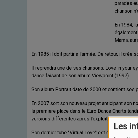
t
parades eur
a
chanson n'
l
i
En 1984, l
a
également 
n
Mama, aur
En 1985 il doit partir à l'armée. De retour, il crée s
Il reprendra une de ses chansons, Love in your ey
dance faisant de son album Viewpoint (1997).
Son album Portrait date de 2000 et contient ses 
En 2007 sort son nouveau projet anticipant son n
la premiere place dans le Euro Dance Charts tandi
versions differentes apres l'exploit de l'experim
Les in
Son dernier tube "Virtual Love" est disponible sur