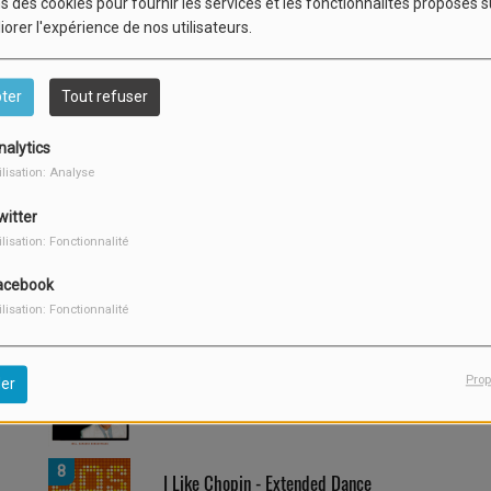
s des cookies pour fournir les services et les fonctionnalités proposés s
e l'Italo-disco.
iorer l'expérience de nos utilisateurs.
ter
Tout refuser
nalytics
ilisation: Analyse
2
Lunatic
witter
ilisation: Fonctionnalité
4
acebook
I Like Chopin (Single Edit)
ilisation: Fonctionnalité
6
Prop
er
I Like Chopin - Single Edit
8
I Like Chopin - Extended Dance