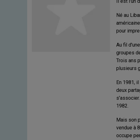
Il est l'un
p
o
Né au Liba
p
américaine,
,
D
pour impre
i
s
Au fil d'u
c
groupes de 
o
Trois ans p
,
I
plusieurs 
t
a
En 1981, i
l
deux parta
o
s'associer
D
i
1982.
s
c
Mais son p
o
vendue à 8
,
occupe pen
i