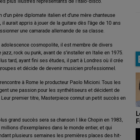
 des plus illustres représentants de l'italo-disco.
n d'un père diplomate italien et d'une mère chanteuse
 il aurait appris à jouer de la guitare dès l'âge de 10 ans
ssionner une camarade allemande de sa classe.
ne adolescence cosmopolite, il est membre de divers
jazz, rock ou punk, avant de s'installer en Italie en 1975.
lus tard, ayant fini ses études, il part à Londres où il crée
groupes et décide de devenir musicien professionnel.
l rencontre à Rome le producteur Paolo Micioni. Tous les
gent une passion pour les synthétiseurs et décident de
. Leur premier titre, Masterpiece connut un petit succès en
Le rendez-vous de
S
lus grand succès sera sa chanson I like Chopin en 1983,
Frederic François
d
 millions d'exemplaires dans le monde entier, et qui
dant plusieurs semaines les premières places des hit-