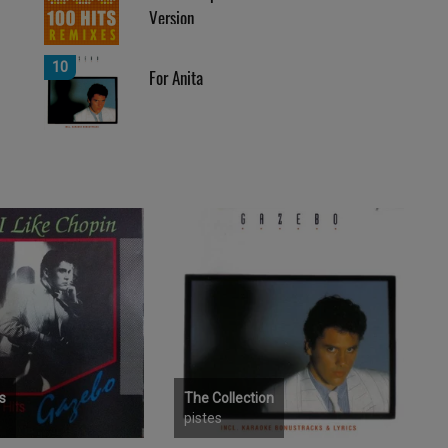
Version
10
For Anita
s
The Collection
pistes