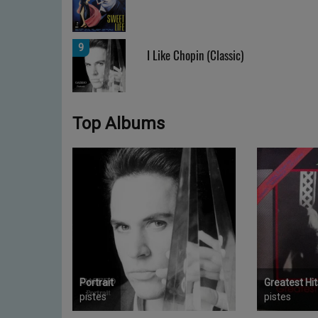
9
I Like Chopin (Classic)
Top Albums
Portrait
Greatest Hit
pistes
pistes