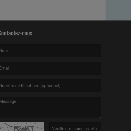
Contactez-nous
e nom est obligatoire. )
’email est obligatoire. )
e message est obligatoire. )