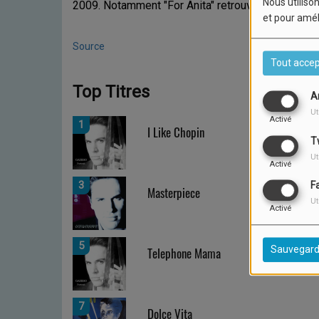
Nous utilison
2009. Notamment "For Anita" retrouve les racines d
et pour amél
Source
Tout accep
Top Titres
A
Ut
Activé
1
I Like Chopin
T
Ut
Activé
3
F
Masterpiece
Ut
Activé
5
Sauvegard
Telephone Mama
7
Dolce Vita