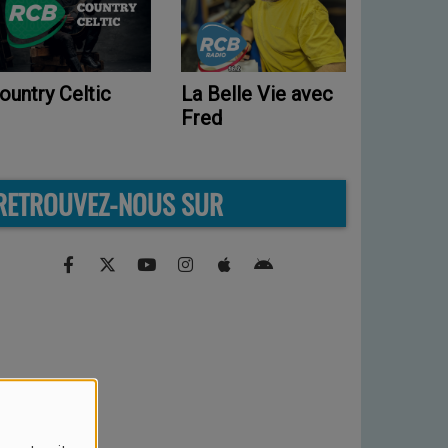
Le drive avec
a Belle Vie avec
Country
Marie
red
RETROUVEZ-NOUS SUR