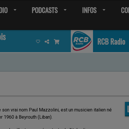
DIO
PODCASTS
INFOS
CO
is
RCB Radio
 son vrai nom Paul Mazzolini, est un musicien italien né
er 1960 à Beyrouth (Liban).