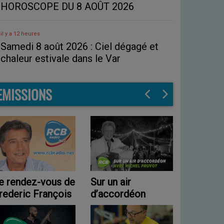
HOROSCOPE DU 8 AOÛT 2026
il y a 12 heures
Samedi 8 août 2026 : Ciel dégagé et
chaleur estivale dans le Var
EMISSIONS
ur un air
RCB 80
Progra
’accordéon
nuit