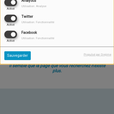
Analytics
Utilisation: Analyse
Activé
Twitter
Utilisation: Fonctionnalité
Activé
Facebook
Utilisation: Fonctionnalité
Activé
Oups, vous avez rencontré
une erreur.
Propulsé par Orejime
Sauvegarder
Il semble que la page que vous recherchez n’existe
plus.