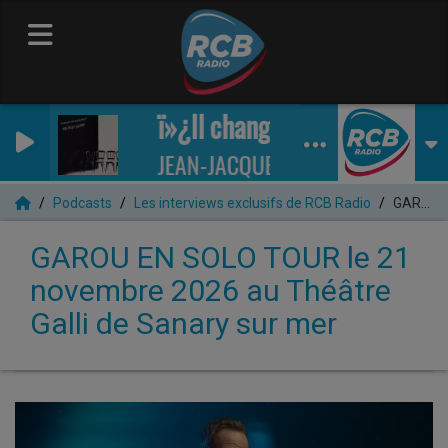
ï»¿Il changeait la Vie
JEAN-JACQUES GOLDMAN
Podcasts
Les interviews exclusifs de RCB Radio
GAROU EN SOLO TOUR le 21 novembre 2026 au Théâtre Galli de Sanary sur mer
GAROU EN SOLO TOUR le 21
novembre 2026 au Théâtre
Galli de Sanary sur mer