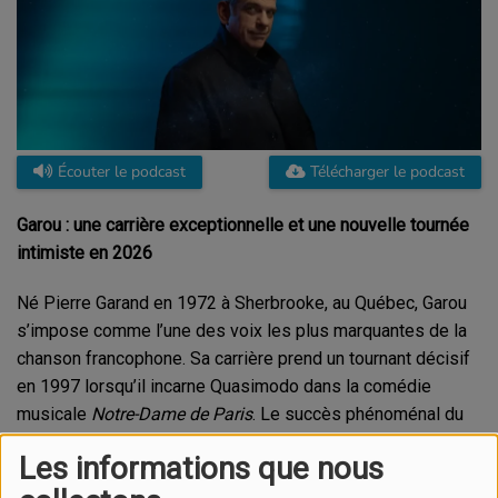
Écouter le podcast
Télécharger le podcast
Garou : une carrière exceptionnelle et une nouvelle tournée
intimiste en 2026
Né Pierre Garand en 1972 à Sherbrooke, au Québec, Garou
s’impose comme l’une des voix les plus marquantes de la
chanson francophone. Sa carrière prend un tournant décisif
en 1997 lorsqu’il incarne Quasimodo dans la comédie
musicale
Notre-Dame de Paris
. Le succès phénoménal du
titre
Belle
propulse Garou sur le devant de la scène
Les informations que nous
internationale, faisant de lui une star incontournable.